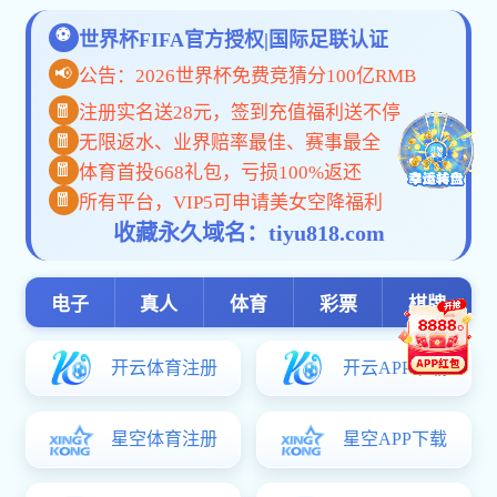
课程建设
教学团队
教学名师
您现在的位置：
特色专业
共0条
上页
1
下页