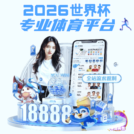
越南直播
媒体财大
...
首页
上页
1
2
3
4
5
27
下页
尾页