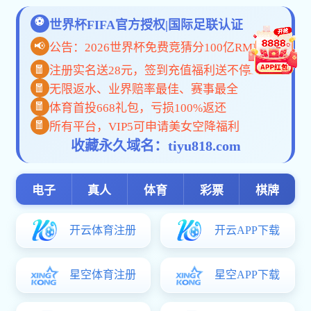
云财一网通
在线办公
教学管理（本科）
教学管理（研究生）
图书馆
越南
直
播:
财务查询
智能报账
数字后勤服务大厅
采资房一体化管理平台
书记、校长信箱
公共
服务
网络资源
国家24365越南直播生就业服务平台
教师邮箱
学生邮箱
龙泉路校区:昆明市五华区龙泉路237号
安宁校区:安宁市金方街道办事处普融路999号
电话:0871-65024193
教育发展基金会
信息公开
预算决算公开专栏
微信公众
官方微博
官方小程
号
序
滇公网安备53010202000350号滇ICP备17008047号
Copyright ? 2013 Yunnan University of Finance and Economics All Rights Reserved
越南直播_越南直播在线观看_越南高清直播免费在线观看无插...